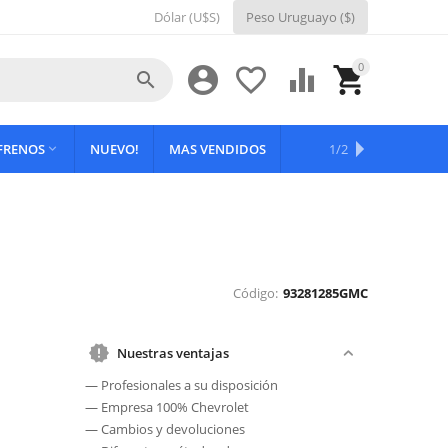
Dólar (U$S)
Peso Uruguayo ($)
0





 FRENOS
NUEVO!
MAS VENDIDOS
OFERTAS
1/2

Código:
93281285GMC
Nuestras ventajas
— Profesionales a su disposición
— Empresa 100% Chevrolet
— Cambios y devoluciones