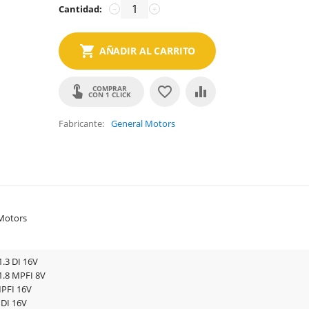
Cantidad:
−
+
AÑADIR AL CARRITO
COMPRAR
CON 1 CLICK
Fabricante
General Motors
Motors
.3 DI 16V
.8 MPFI 8V
MPFI 16V
IDI 16V