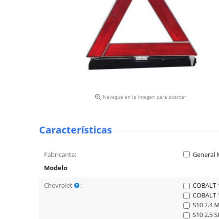

Navegue en la imagen para acercar
Características
Fabricante:
General 
Modelo
Chevrolet
:
COBALT 1
COBALT 1
S10 2.4 
S10 2.5 S