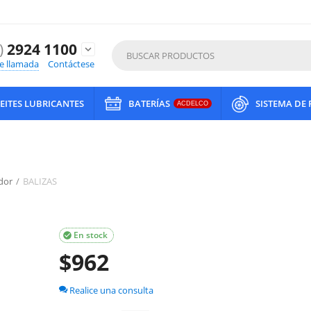
)
2924 1100
expand_more
de llamada
Contáctese
EITES LUBRICANTES
BATERÍAS
SISTEMA DE
ACDELCO
dor
/
BALIZAS
En stock

$
962
Realice una consulta