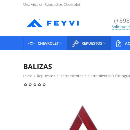
Una vida en Repuestos Chevrolet
(+598
Solicitud 
CHEVROLET
REPUESTOS
AC


BALIZAS
Inicio
/
Repuestos
/
Herramientas
/
Herramientas Y Extingui