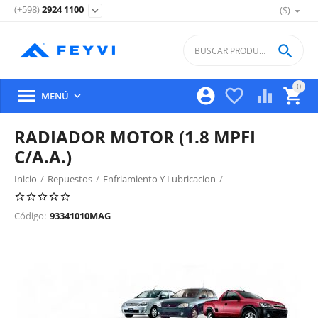
(+598)
2924 1100
($)
expand_more

0





MENÚ

RADIADOR MOTOR (1.8 MPFI
C/A.A.)
Inicio
/
Repuestos
/
Enfriamiento Y Lubricacion
/
Radiador De Motor Y Partes
/
Código:
93341010MAG