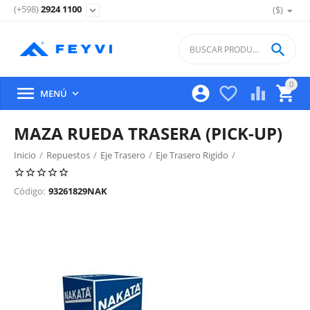
(+598)
2924 1100
($)
expand_more

0





MENÚ

MAZA RUEDA TRASERA (PICK-UP)
Inicio
/
Repuestos
/
Eje Trasero
/
Eje Trasero Rigido
/
Código:
93261829NAK