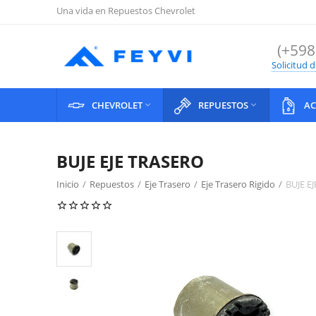
Una vida en Repuestos Chevrolet
(+598
Solicitud 
CHEVROLET
REPUESTOS
AC


BUJE EJE TRASERO
Inicio
/
Repuestos
/
Eje Trasero
/
Eje Trasero Rigido
/
BUJE E