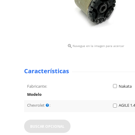

Navegue en la imagen para acercar
Características
Fabricante:
Nakata
Modelo
Chevrolet
:
AGILE 1.
BUSCAR OPCIONAL