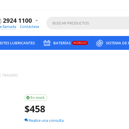
)
2924 1100
expand_more
de llamada
Contáctese
EITES LUBRICANTES
BATERÍAS
SISTEMA DE
ACDELCO
JE TRASERO
En stock

$
458
Realice una consulta