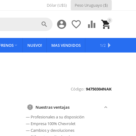
Dólar (U$S)
Peso Uruguayo ($)
0





 FRENOS
NUEVO!
MAS VENDIDOS
OFERTAS
1/2

Código:
94750304NAK
Nuestras ventajas
— Profesionales a su disposición
— Empresa 100% Chevrolet
— Cambios y devoluciones