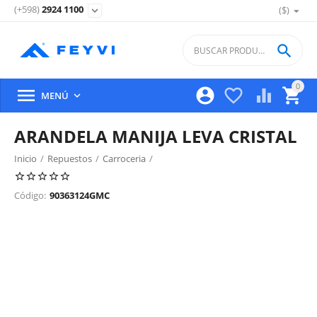
(+598)
2924 1100
($)
expand_more

0





MENÚ

ARANDELA MANIJA LEVA CRISTAL
Inicio
/
Repuestos
/
Carroceria
/
Tapa Valija, Porton Trasero Y Partes
/
Código:
90363124GMC