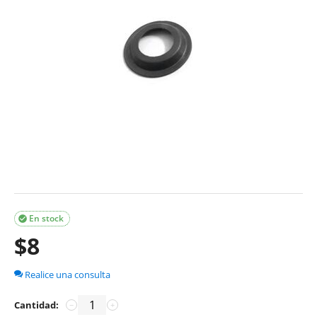
En stock

$
8
Realice una consulta
Cantidad:
−
+