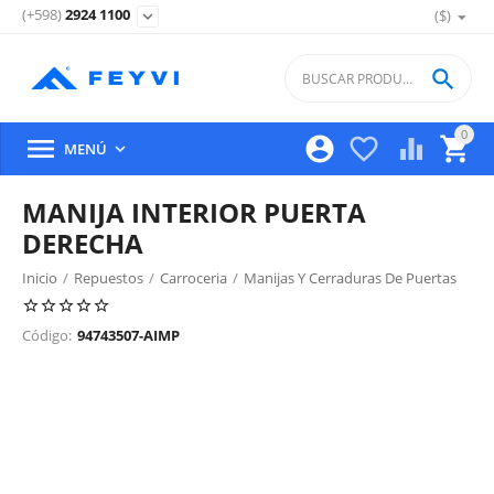
(+598)
2924 1100
($)
expand_more

0





MENÚ

MANIJA INTERIOR PUERTA
DERECHA
Inicio
/
Repuestos
/
Carroceria
/
Manijas Y Cerraduras De Puertas
/
Código:
94743507-AIMP