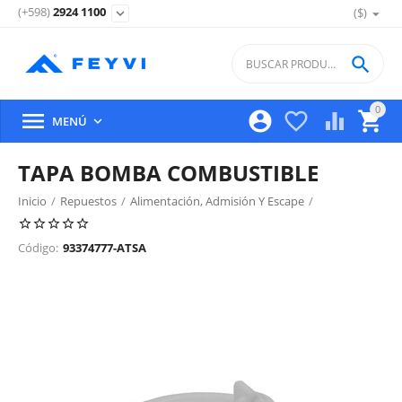
(+598)
2924 1100
($)
expand_more

0





MENÚ

TAPA BOMBA COMBUSTIBLE
Inicio
/
Repuestos
/
Alimentación, Admisión Y Escape
/
Bomba Y Medidor De Combustible
/
Código:
93374777-ATSA