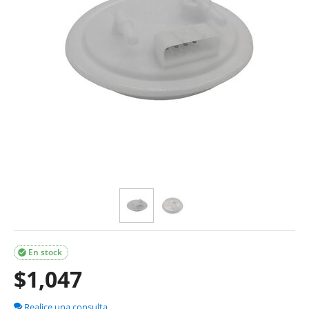
En stock

$
1,047
Realice una consulta