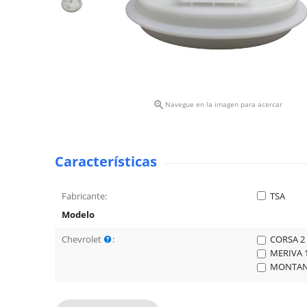

Navegue en la imagen para acercar
Características
Fabricante:
TSA
Modelo
Chevrolet
:
CORSA 2
MERIVA 1
MONTANA