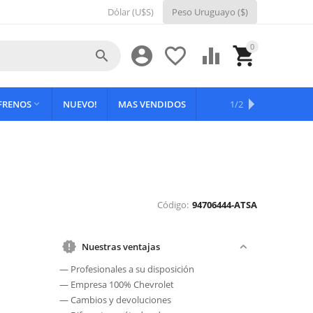
Dólar (U$S)
Peso Uruguayo ($)
0





 FRENOS
NUEVO!
MAS VENDIDOS
OFERTAS
1/2

Código:
94706444-ATSA
Nuestras ventajas
— Profesionales a su disposición
— Empresa 100% Chevrolet
— Cambios y devoluciones