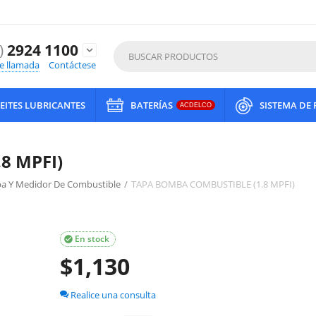
)
2924 1100
expand_more
de llamada
Contáctese
EITES LUBRICANTES
BATERÍAS
SISTEMA DE
ACDELCO
8 MPFI)
a Y Medidor De Combustible
/
TAPA BOMBA COMBUSTIBLE (1.8 MPFI)
En stock

$
1,130
Realice una consulta