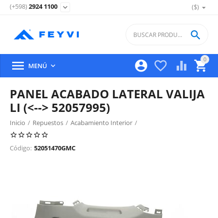
(+598)
2924 1100
($)
expand_more

0





MENÚ

PANEL ACABADO LATERAL VALIJA
LI (<--> 52057995)
Inicio
/
Repuestos
/
Acabamiento Interior
/
Acabado Lateral, Zocalo Y Valija
/
Código:
52051470GMC