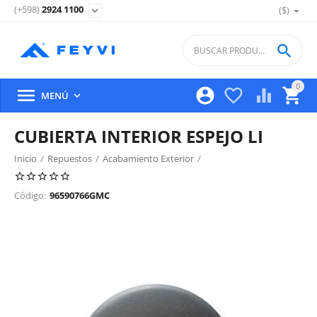
(+598)
2924 1100
($)
expand_more

0





MENÚ

CUBIERTA INTERIOR ESPEJO LI
Inicio
/
Repuestos
/
Acabamiento Exterior
/
Espejos Retrovisores Exteriores
/
Código:
96590766GMC