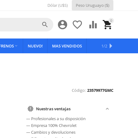
Dólar (U$S)
Peso Uruguayo ($)
0





 FRENOS
NUEVO!
MAS VENDIDOS
OFERTAS
1/2

Código:
23579977GMC
Nuestras ventajas
— Profesionales a su disposición
— Empresa 100% Chevrolet
— Cambios y devoluciones