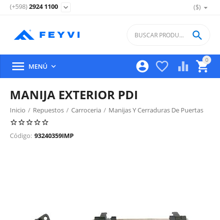
(+598)
2924 1100
($)
expand_more

0





MENÚ

MANIJA EXTERIOR PDI
Inicio
/
Repuestos
/
Carroceria
/
Manijas Y Cerraduras De Puertas
/
Código:
93240359IMP